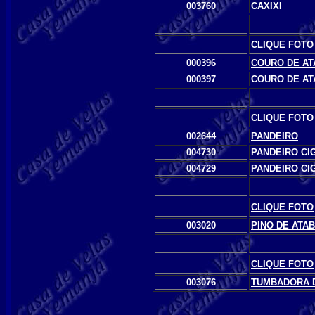
003760
CAXIXI
,
C
LIQUE FOTO
000396
COURO DE AT
000397
COURO DE AT
,
C
LIQUE FOTO
002644
PANDEIRO
004730
PANDEIRO CI
004729
PANDEIRO CI
,
CLIQUE FOTO
003020
PINO DE ATA
,
CLIQUE FOTO
003076
TUMBADORA 