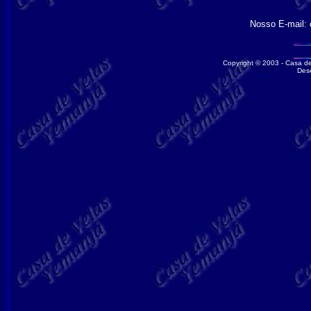
Nosso E-mail:
Copyright © 200
3
-
Casa de
Des